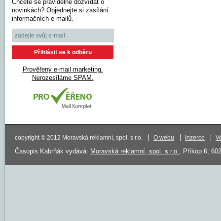
Chcete se pravidelně dozvídat o
novinkách? Objednejte si zasílání
informačních e-mailů.
Prověřený e-mail marketing.
Nerozesíláme SPAM.
copyright © 2012 Moravská reklamní, spol. s r.o.
O webu
Inzerce
V
Časopis Kabrňák vydává:
Moravská reklamní, spol. s r.o.
, Příkop 6, 60