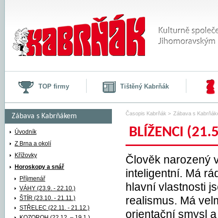
TOP firmy
Tištěný Kabrňák
Časopis Kabrňák
>
Zábava s Kabrňá
Zábava s Kabrňákem
BLÍŽENCI (21.5
Horoskopy a snář
Úvodník
Z Brna a okolí
BLÍŽENCI (21.5. – 21.6.)
Křížovky
Člověk narozený v
Horoskopy a snář
inteligentní. Má 
Příjmenář
hlavní vlastnosti 
VÁHY (23.9. - 22.10.)
ŠTÍR (23.10. - 21.11.)
realismus. Má velm
STŘELEC (22.11. - 21.12.)
orientační smysl a
KOZOROH (22.12. – 19.1.)