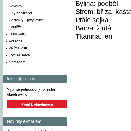
Bylina: podběl
Rekordy
Strom: bříza, kašt
Tipy na víkend
Pták: sojka
Cestovky + jazykovky
Barva: žlutá
Soutěže
Testy, kvízy
Tkanina: len
Poradna
Zajímavosti
Foto ze světa
Motosport
Inzerujte u nás
Vyplňte jednoduchý formulář
objednávky.
Přejít k objednávce
Novinky e-mailem