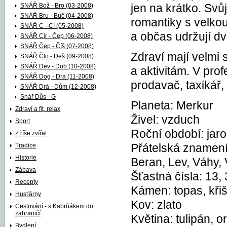
SNÁŘ Bož - Bro (03-2008)
jen na krátko. Svůj
SNÁŘ Bru - Buč (04-2008)
romantiky s velkou
SNÁŘ C - Cí (05-2008)
a občas udržují dv
SNÁŘ Cir - Čep (06-2008)
SNÁŘ Čep - Číš (07-2008)
Zdraví mají velmi
SNÁŘ Člo - Deš (09-2008)
SNÁŘ Dev - Dob (10-2008)
a aktivitám. V pro
SNÁŘ Dog - Dra (11-2008)
prodavač, taxikář,
SNÁŘ Drá - Dům (12-2008)
Snář Důs - G
Planeta: Merkur
Zdraví a fit, relax
Živel: vzduch
Sport
Roční období: jaro
Z říše zvířat
Tradice
Přátelská znamení
Historie
Beran, Lev, Váhy,
Zábava
Šťastná čísla: 13,
Recepty
Kámen: topas, kři
Husťárny
Kov: zlato
Cestování - s Kabrňákem do
zahraničí
Květina: tulipán, o
Bydlení