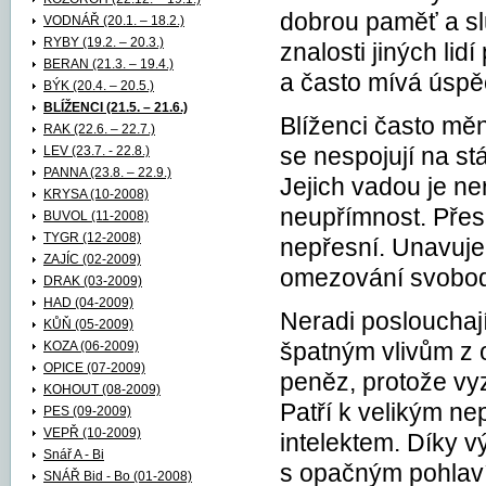
dobrou paměť a sl
VODNÁŘ (20.1. – 18.2.)
RYBY (19.2. – 20.3.)
znalosti jiných lid
BERAN (21.3. – 19.4.)
a často mívá úspě
BÝK (20.4. – 20.5.)
BLÍŽENCI (21.5. – 21.6.)
Blíženci často měn
RAK (22.6. – 22.7.)
LEV (23.7. - 22.8.)
se nespojují na s
PANNA (23.8. – 22.9.)
Jejich vadou je n
KRYSA (10-2008)
neupřímnost. Přes 
BUVOL (11-2008)
TYGR (12-2008)
nepřesní. Unavuje
ZAJÍC (02-2009)
omezování svobod
DRAK (03-2009)
HAD (04-2009)
Neradi poslouchají
KŮŇ (05-2009)
KOZA (06-2009)
špatným vlivům z o
OPICE (07-2009)
peněz, protože vy
KOHOUT (08-2009)
Patří k velikým ne
PES (09-2009)
VEPŘ (10-2009)
intelektem. Díky 
Snář A - Bi
s opačným pohlavím
SNÁŘ Bid - Bo (01-2008)