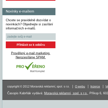
Novinky e-mailem
Chcete se pravidelně dozvídat o
novinkách? Objednejte si zasílání
informačních e-mailů.
Prověřený e-mail marketing.
Nerozesíláme SPAM.
copyright © 2012 Moravská reklamní, spol. s r.o.
O webu
Inzerce
V
Časopis Kabrňák vydává:
Moravská reklamní, spol. s r.o.
, Příkop 6, 60