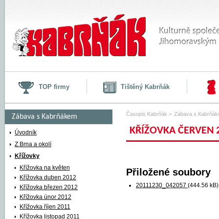
TOP firmy
Tištěný Kabrňák
Časopis Kabrňák
>
Zábava s Kabrňá
Zábava s Kabrňákem
KŘÍŽOVKA ČERVEN 
Křížovky
Úvodník
Z Brna a okolí
Křížovka červen 2009
Křížovky
Křížovka na květen
Přiložené soubory
Křížovka duben 2012
20111230_042057
(444.56 kB
Křížovka březen 2012
Křížovka únor 2012
Křížovka říjen 2011
Křížovka listopad 2011