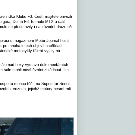
řehlídka Klubu F3. Čeští majitelé přivezli
rgera, Delfín F3, formule MTX a další
le se představily i na závodní dráze při
upráci s magazínem Motor Journal hostil
 po mnoha letech objevil například
torické motocykly třikrát vyjely na
v sále nad boxy výstava dokumentárních
m sále mohli návštěvníci zhlédnout film
tosportu mohou těšit na Superstar Series,
stovních vozech, jejichž motory nesmí mít