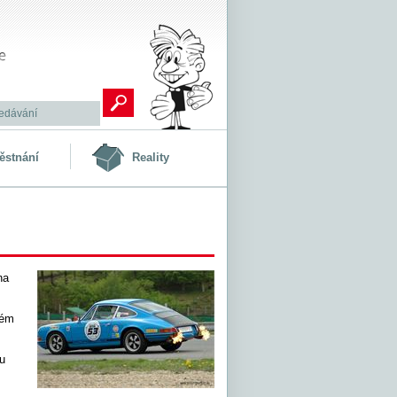
ěstnání
Reality
na
rém
u