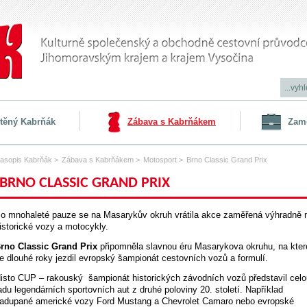
štěný Kabrňák
Zábava s Kabrňákem
Zam
asopis Kabrňák
>
Zábava s Kabrňákem
>
Motosport
>
Brno Classic Grand Prix
BRNO CLASSIC GRAND PRIX
o mnohaleté pauze se na Masarykův okruh vrátila akce zaměřená výhradně 
istorické vozy a motocykly.
rno Classic Grand Prix
připomněla slavnou éru Masarykova okruhu, na kte
e dlouhé roky jezdil evropský šampionát cestovních vozů a formulí.
isto CUP – rakouský šampionát historických závodních vozů představil celo
adu legendárních sportovních aut z druhé poloviny 20. století. Například
adupané americké vozy Ford Mustang a Chevrolet Camaro nebo evropské