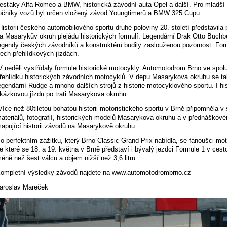
esťáky Alfa Romeo a BMW, historická závodní auta Opel a další. Pro mladší
očníky vozů byl určen vložený závod Youngtimerů a BMW 325 Cupu.
istorii českého automobilového sportu druhé poloviny 20. století představila p
a Masarykův okruh plejádu historických formulí. Legendární Drak Otto Buchbe
egendy českých závodníků a konstruktérů budily zaslouženou pozornost. Formu
řech přehlídkových jízdách.
 neděli vystřídaly formule historické motocykly. Automotodrom Brno ve spol
řehlídku historických závodních motocyklů. V depu Masarykova okruhu se tak
egendární Rudge a mnoho dalších strojů z historie motocyklového sportu. I his
kázkovou jízdu po trati Masarykova okruhu.
íce než 80tiletou bohatou historii motoristického sportu v Brně připomněla 
ateriálů, fotografií, historických modelů Masarykova okruhu a v přednáškové
apující historii závodů na Masarykově okruhu.
o perfektním zážitku, který Brno Classic Grand Prix nabídla, se fanoušci mo
e které se 18. a 19. května v Brně představí i bývalý jezdci Formule 1 v ce
éně než šest válců a objem nižší než 3,6 litru.
ompletní výsledky závodů najdete na www.automotodrombrno.cz
aroslav Mareček