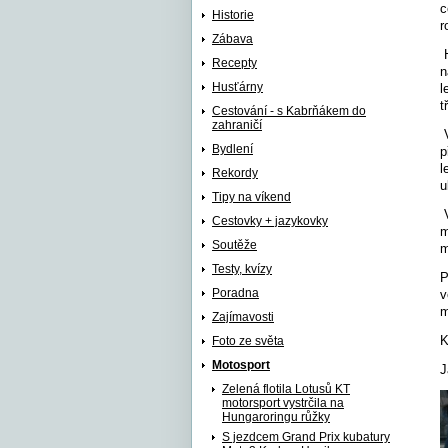
c
Historie
r
Zábava
H
Recepty
n
Husťárny
l
t
Cestování - s Kabrňákem do
zahraničí
V
Bydlení
p
l
Rekordy
u
Tipy na víkend
V
Cestovky + jazykovky
m
Soutěže
m
Testy, kvízy
P
Poradna
v
m
Zajímavosti
K
Foto ze světa
Motosport
J
Zelená flotila Lotusů KT
motorsport vystrčila na
Hungaroringu růžky
S jezdcem Grand Prix kubatury