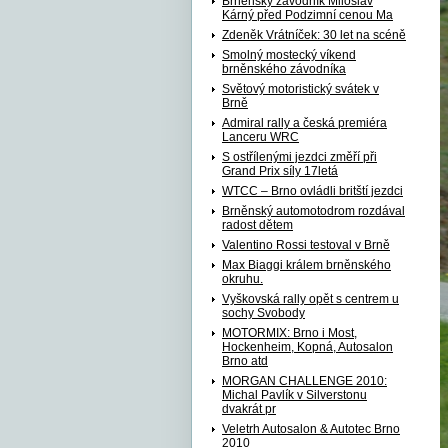
Brněnský závodník Miloslav
Kárný před Podzimní cenou Ma
Zdeněk Vrátníček: 30 let na scéně
Smolný mostecký víkend
brněnského závodníka
Světový motoristický svátek v
Brně
Admiral rally a česká premiéra
Lanceru WRC
S ostřílenými jezdci změří při
Grand Prix síly 17letá
WTCC – Brno ovládli britští jezdci
Brněnský automotodrom rozdával
radost dětem
Valentino Rossi testoval v Brně
Max Biaggi králem brněnského
okruhu.
Vyškovská rally opět s centrem u
sochy Svobody
MOTORMIX: Brno i Most,
Hockenheim, Kopná, Autosalon
Brno atd
MORGAN CHALLENGE 2010:
Michal Pavlík v Silverstonu
dvakrát pr
Veletrh Autosalon & Autotec Brno
2010