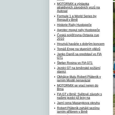
MOTORMIX a výstavka
atraktivních závodních vozů na
Autosal
Formule 1 a World Series by
Renault v Brně
Historie Rally Hustopeče
Agrotec mogul rally Hustopeče
Česká pojišťovna-Octavia cup
2010
Hrozivá havárie s dobrým koncem
Tomáš Enge na stupních vítězů
Janko Daniš sa predstaví vo FIA
GT1
Štefan Rosina vo FIA GT1
Jezdci GT na brněnské požární
stanici
Obhájce titulu Robert Pláteník v
jarním Mostě nenavázal
MOTORMIX se vrací nejen do
Brna
FIA GT v Brně: Světové závody s
našimi jezdci již brzy na
Jarní cena Masarykova okruhu
Robert Pláteník zahájil sezónu
jarním stříbrem v Brně