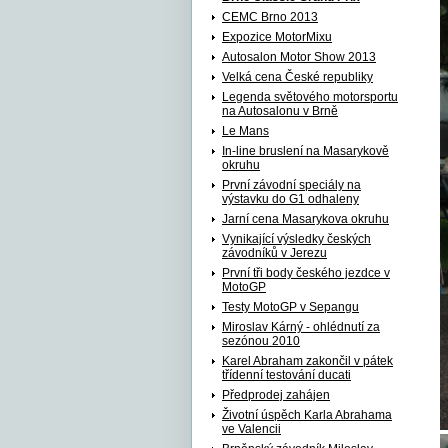
CEMC Brno 2013
Expozice MotorMixu
Autosalon Motor Show 2013
Velká cena České republiky
Legenda světového motorsportu
na Autosalonu v Brně
Le Mans
In-line bruslení na Masarykově
okruhu
První závodní speciály na
výstavku do G1 odhaleny
Jarní cena Masarykova okruhu
Vynikající výsledky českých
závodníků v Jerezu
První tři body českého jezdce v
MotoGP
Testy MotoGP v Sepangu
Miroslav Kárný - ohlédnutí za
sezónou 2010
Karel Abraham zakončil v pátek
třídenní testování ducati
Předprodej zahájen
Životní úspěch Karla Abrahama
ve Valencii