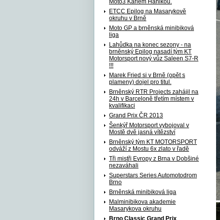
Moto3 Karlem Hanikou.
ETCC Epilog na Masarykově
okruhu v Brně
Moto GP a brněnská minibiková
liga
Lahůdka na konec sezony - na
brněnský Epilog nasadí tým KT
Motorsport nový vůz Saleen S7-R
!!!
Marek Fried si v Brně (opět s
plameny) dojel pro titul.
Brněnský RTR Projects zahájil na
24h v Barceloně třetím místem v
kvalifikaci
Grand Prix ČR 2013
Šenkýř Motorsport vybojoval v
Mostě dvě jasná vítězství
Brněnský tým KT MOTORSPORT
odváží z Mostu 6x zlato v řadě
Tři mistři Evropy z Brna v Dobšiné
nezaváhali
Superstars Series Automotodrom
Brno
Brněnská minibiková liga
Malminibikova akademie
Masarykova okruhu
Brno Classic Grand Prix