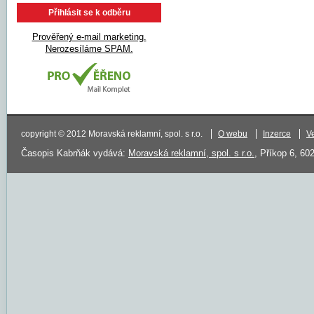
Prověřený e-mail marketing.
Nerozesíláme SPAM.
copyright © 2012 Moravská reklamní, spol. s r.o.
O webu
Inzerce
V
Časopis Kabrňák vydává:
Moravská reklamní, spol. s r.o.
, Příkop 6, 60