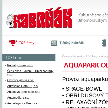
TOP firmy
Tištěný Kabrňák
Časopis Kabrňák
>
TOP firmy
>
Aqua
TOP firmy
AQUAPARK O
Aquapark Olomouc
Podlahy Liška, s.r.o.
Šenk okna – dveře – zimní zahrady,
s.r.o.
Provoz aquaparku
Oknostyl group s.r.o.
Autosalon Hora CZ, a.s.
• SPACE-BOWL
Autonova Brno, spol. s r.o.
• OBŘÍ DUŠOVÝ
Automedia, s.r.o.
• RELAXAČNÍ ZÓ
Autoelegance Brno, s.r.o.