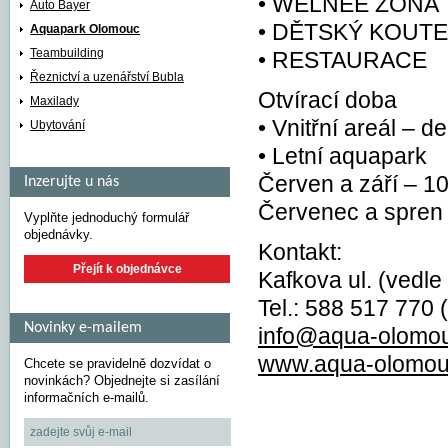
• WELNEE ZÓNA
Auto Bayer
• DĚTSKÝ KOUT
Aquapark Olomouc
Teambuilding
• RESTAURACE
Řeznictví a uzenářství Bubla
Otvírací doba
Maxilady
• Vnitřní areál – 
Ubytování
• Letní aquapark
Červen a září – 10
Inzerujte u nás
Červenec a spren 
Vyplňte jednoduchý formulář
objednávky.
Kontakt:
Přejít k objednávce
Kafkova ul. (ved
Tel.: 588 517 770 
Novinky e-mailem
info@aqua-olomo
www.aqua-olomou
Chcete se pravidelně dozvídat o
novinkách? Objednejte si zasílání
informačních e-mailů.