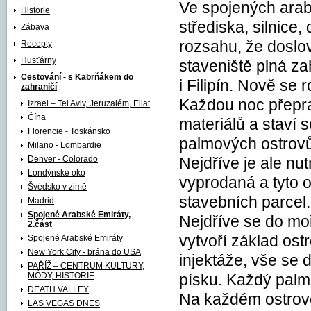
Ve spojených arab
Historie
střediska, silnice
Zábava
rozsahu, že dosl
Recepty
Husťárny
staveniště plná z
Cestování - s Kabrňákem do
i Filipín. Nově se r
zahraničí
Každou noc přepra
Izrael – Tel Aviv, Jeruzalém, Eilat
Čína
materiálů a staví s
Florencie - Toskánsko
palmových ostrovů
Milano - Lombardie
Denver - Colorado
Nejdříve je ale nu
Londýnské oko
vyprodaná a tyto o
Švédsko v zimě
stavebních parcel.
Madrid
Spojené Arabské Emiráty,
Nejdříve se do mo
2.část
vytvoří základ os
Spojené Arabské Emiráty
New York City - brána do USA
injektáže, vše se
PAŘÍŽ – CENTRUM KULTURY,
MÓDY, HISTORIE
písku. Každý palmo
DEATH VALLEY
Na každém ostrově 
LAS VEGAS DNES