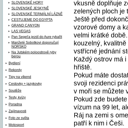
vkusně doplňuje z
SLOVENSKÉ HORY
SLOVENSKÉ JESKYNĚ
zelených ploch je
SLOVENSKÉ TERMÁLNÍ LÁZNĚ
Ještě před dokonč
CESTUJEME DO EGYPTA
GRAND CANYON
vzorové domy a ka
LAS VEGAS
velmi krátké době.
Pan Segeťa jezdí do Aure rybařit
kouzelný, kvalitně
Manželé Sobotkovi doporučují
NORSKO
vstřícné jednání st
Na Jutském poloostrově ryby
berou
Každý ostrov má i 
Bydlení
hřiště.
Rekordy
Pokud máte dostate
Tipy na víkend
svoji rezidenci prá
Cestovky + jazykovky
v moři se můžete v
Soutěže
Testy, kvízy
Pokud zde budete 
Poradna
vízum na 99 let, a
Zajímavosti
Ráj na zemi s omez
Foto ze světa
patří k nim i Češi.
Motosport