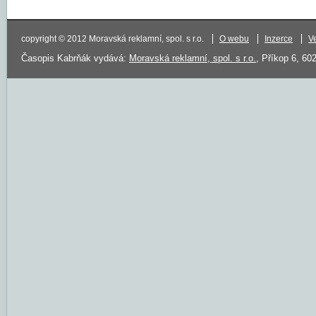
copyright © 2012 Moravská reklamní, spol. s r.o.
O webu
Inzerce
V
Časopis Kabrňák vydává:
Moravská reklamní, spol. s r.o.
, Příkop 6, 60