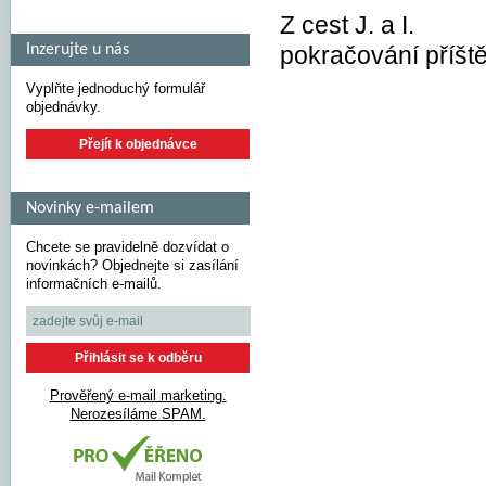
Z cest J. a I.
Inzerujte u nás
pokračování příšt
Vyplňte jednoduchý formulář
objednávky.
Přejít k objednávce
Novinky e-mailem
Chcete se pravidelně dozvídat o
novinkách? Objednejte si zasílání
informačních e-mailů.
Prověřený e-mail marketing.
Nerozesíláme SPAM.