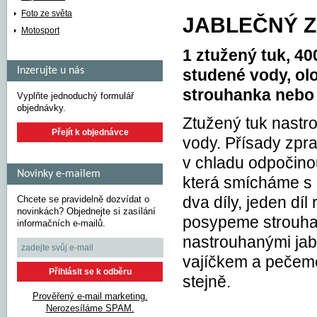
Foto ze světa
JABLEČNÝ Z
Motosport
1 ztužený tuk, 4
Inzerujte u nás
studené vody, ol
strouhanka nebo 
Vyplňte jednoduchý formulář
objednávky.
Ztužený tuk nastr
Přejít k objednávce
vody. Přísady zpra
v chladu odpočino
Novinky e-mailem
která smícháme s 
Chcete se pravidelně dozvídat o
dva díly, jeden dí
novinkách? Objednejte si zasílání
posypeme strouha
informačních e-mailů.
nastrouhanými jab
vajíčkem a pečeme
stejně.
Prověřený e-mail marketing.
Nerozesíláme SPAM.