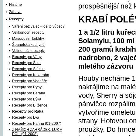
Historie
prospěšnější než
Zábava
KRABÍ POL
Recepty
Vaření bez vajec - jde to vůbec?
1 a 1/2 litru kuř
Velikonoční recepty
Masopustní koblihy
Solamylu, 100 ml v
Španělská kuchyně
200 gramů krabíh
Velinonoční recepty
nadrobno, 2 vaječ
Recepty pro Váhy
Recepty pro Štíra
mletého zázvoru
Recepty pro Střelce
Recepty pro Kozoroha
Houby necháme 10
Recepty pro Vodnáře
nakrájíme na malé
Recepty pro Ryby
Recepty pro Berana
vody, Sherry a s
Recepty pro Býka
pánvičce rozpálím
Recepty pro Blížence
vytvoříme omeletu
Recepty pro Raka
Recepty pro Lva
strany. Hotovou o
Recepty pro Pannu (01-2007)
proužky. Do hrnce
Z NAŠICH ZAHRÁDEK, LUK A
POLÍ (01-2008)