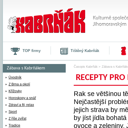
TOP firmy
Tištěný Kabrňák
Časopis Kabrňák
>
Zábava s Kabrňá
Zábava s Kabrňákem
RECEPTY PRO
Recepty
Úvodník
Z Brna a okolí
Recepty pro Raka
Křížovky
Rak se většinou t
Horoskopy a snář
Nejčastější probl
Zdraví a fit, relax
jejich strava by mě
Sport
by jíst jídla boha
Z říše zvířat
ovoce a zeleniny. 
Tradice