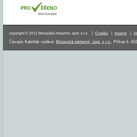
copyright © 2012 Moravská reklamní, spol. s r.o.
O webu
Inzerce
V
Časopis Kabrňák vydává:
Moravská reklamní, spol. s r.o.
, Příkop 6, 60