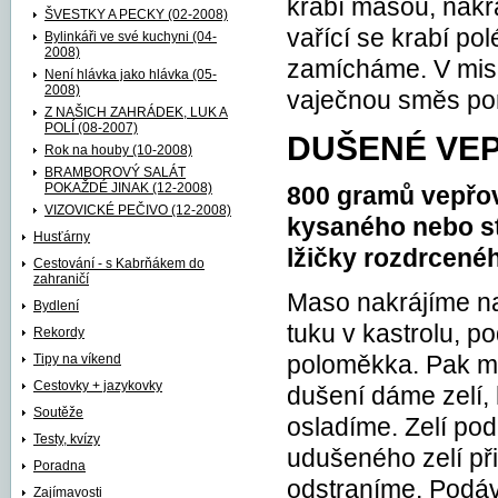
krabí masou, nakr
ŠVESTKY A PECKY (02-2008)
vařící se krabí p
Bylinkáři ve své kuchyni (04-
2008)
zamícháme. V misc
Není hlávka jako hlávka (05-
2008)
vaječnou směs po
Z NAŠICH ZAHRÁDEK, LUK A
POLÍ (08-2007)
DUŠENÉ VEP
Rok na houby (10-2008)
BRAMBOROVÝ SALÁT
POKAŽDÉ JINAK (12-2008)
800 gramů vepřov
VIZOVICKÉ PEČIVO (12-2008)
kysaného nebo ste
Husťárny
lžičky rozdrcené
Cestování - s Kabrňákem do
zahraničí
Maso nakrájíme na
Bydlení
tuku v kastrolu, p
Rekordy
Tipy na víkend
poloměkka. Pak ma
Cestovky + jazykovky
dušení dáme zelí, 
Soutěže
osladíme. Zelí po
Testy, kvízy
udušeného zelí př
Poradna
odstraníme. Podá
Zajímavosti