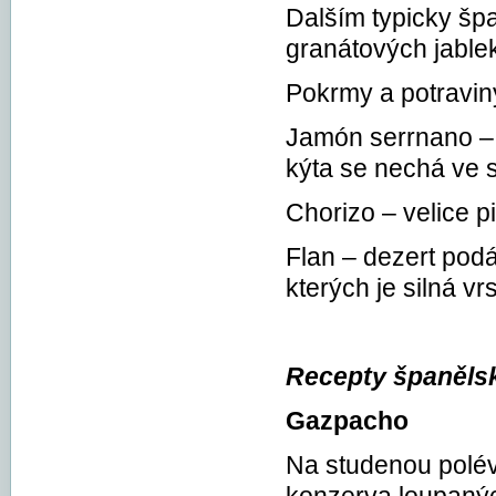
Dalším typicky šp
granátových jable
Pokrmy a potravin
Jamón serrnano –
kýta se nechá ve s
Chorizo – velice p
Flan – dezert pod
kterých je silná v
Recepty španěls
Gazpacho
Na studenou polévk