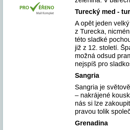
zelenina. V barech
Turecký med - tu
A opět jeden velk
z Turecka, nicmén
této sladké pocho
již z 12. století.
možná odsud pram
nejspíš pro sladko
Sangria
Sangria je světově
– nakrájené kousk
nás si lze zakoupi
pravou tolik spole
Grenadina