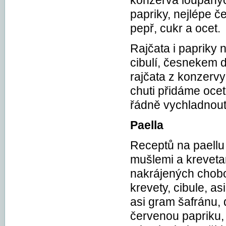
konzerva loupanýc
papriky, nejlépe če
pepř, cukr a ocet.
Rajčata i papriky 
cibulí, česnekem 
rajčata z konzerv
chuti přidáme ocet
řádně vychladnout
Paella
Receptů na paellu 
mušlemi a krevetam
nakrájených chobot
krevety, cibule, a
asi gram šafránu, 
červenou papriku,