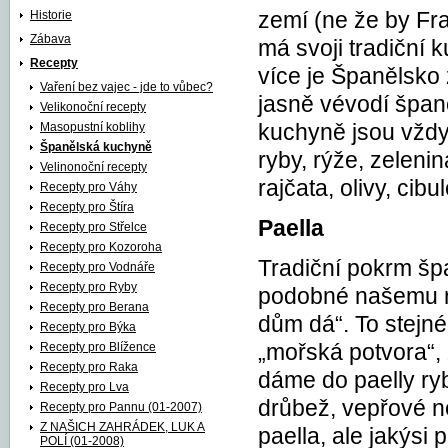
Historie
zemí (ne že by Fr
Zábava
má svoji tradiční 
Recepty
více je Španělsko 
Vaření bez vajec - jde to vůbec?
jasně vévodí špan
Velikonoční recepty
Masopustní koblihy
kuchyně jsou vždy
Španělská kuchyně
ryby, rýže, zelenin
Velinonoční recepty
rajčata, olivy, cib
Recepty pro Váhy
Recepty pro Štíra
Paella
Recepty pro Střelce
Recepty pro Kozoroha
Tradiční pokrm špa
Recepty pro Vodnáře
Recepty pro Ryby
podobné našemu riz
Recepty pro Berana
dům dá“. To stejné
Recepty pro Býka
Recepty pro Blížence
„mořská potvora“, 
Recepty pro Raka
dáme do paelly ryb
Recepty pro Lva
drůbež, vepřové n
Recepty pro Pannu (01-2007)
Z NAŠICH ZAHRÁDEK, LUK A
paella, ale jakýsi 
POLÍ (01-2008)