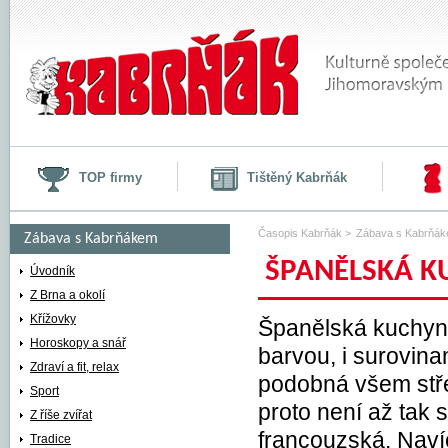
TOP firmy
Tištěný Kabrňák
Časopis Kabrňák
>
Zábava s Kabrňá
Zábava s Kabrňákem
ŠPANĚLSKÁ K
Recepty
Úvodník
Z Brna a okolí
Španělská kuchyně
Křížovky
Španělská kuchyně
Horoskopy a snář
barvou, i surovina
Zdraví a fit, relax
podobná všem stř
Sport
proto není až tak s
Z říše zvířat
francouzská. Naví
Tradice