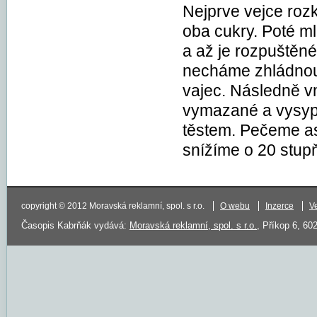
Nejprve vejce roz
oba cukry. Poté m
a až je rozpuštěn
necháme zhládnout
vajec. Následně 
vymazané a vysyp
těstem. Pečeme asi
snížíme o 20 stup
copyright © 2012 Moravská reklamní, spol. s r.o.
O webu
Inzerce
V
Časopis Kabrňák vydává:
Moravská reklamní, spol. s r.o.
, Příkop 6, 60