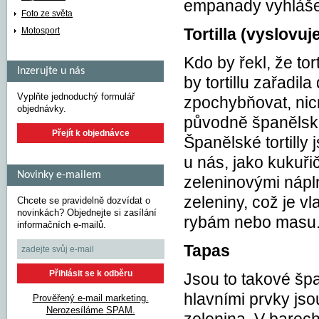
empanady vyhláše
Foto ze světa
Motosport
Tortilla (vyslovuje
Kdo by řekl, že tor
Inzerujte u nás
by tortillu zařadi
Vyplňte jednoduchý formulář
zpochybňovat, nic
objednávky.
původně španělské
Přejít k objednávce
Španělské tortilly 
u nás, jako kukuři
Novinky e-mailem
zeleninovými nápln
zeleniny, což je v
Chcete se pravidelně dozvídat o
novinkách? Objednejte si zasílání
rybám nebo masu
informačních e-mailů.
Tapas
Jsou to takové špa
hlavními prvky jso
Prověřený e-mail marketing.
Nerozesíláme SPAM.