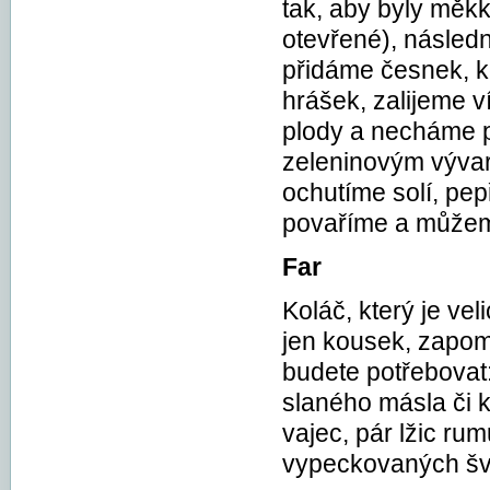
tak, aby byly měk
otevřené), násled
přidáme česnek, k
hrášek, zalijeme 
plody a necháme p
zeleninovým vývar
ochutíme solí, pe
povaříme a můžem
Far
Koláč, který je vel
jen kousek, zapome
budete potřebovat
slaného másla či kl
vajec, pár lžic ru
vypeckovaných šv