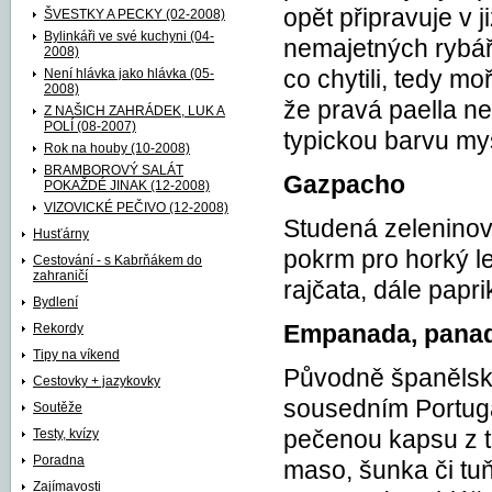
opět připravuje v 
ŠVESTKY A PECKY (02-2008)
Bylinkáři ve své kuchyni (04-
nemajetných rybářů,
2008)
Není hlávka jako hlávka (05-
co chytili, tedy mo
2008)
že pravá paella nen
Z NAŠICH ZAHRÁDEK, LUK A
POLÍ (08-2007)
typickou barvu mys
Rok na houby (10-2008)
BRAMBOROVÝ SALÁT
Gazpacho
POKAŽDÉ JINAK (12-2008)
VIZOVICKÉ PEČIVO (12-2008)
Studená zeleninová
Husťárny
pokrm pro horký le
Cestování - s Kabrňákem do
zahraničí
rajčata, dále papri
Bydlení
Rekordy
Empanada, pana
Tipy na víkend
Původně španělský
Cestovky + jazykovky
sousedním Portugal
Soutěže
Testy, kvízy
pečenou kapsu z tě
Poradna
maso, šunka či tuň
Zajímavosti