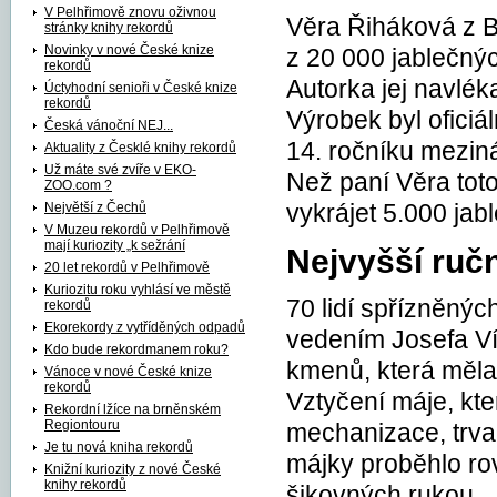
V Pelhřimově znovu oživnou
Věra Řiháková z B
stránky knihy rekordů
Novinky v nové České knize
z 20 000 jablečnýc
rekordů
Autorka jej navlék
Úctyhodní senioři v České knize
rekordů
Výrobek byl oficiá
Česká vánoční NEJ...
14. ročníku mezin
Aktuality z Česklé knihy rekordů
Už máte své zvíře v EKO-
Než paní Věra tot
ZOO.com ?
Největší z Čechů
vykrájet 5.000 jab
V Muzeu rekordů v Pelhřimově
mají kuriozity „k sežrání
Nejvyšší ruč
20 let rekordů v Pelhřimově
Kuriozitu roku vyhlásí ve městě
70 lidí spřízněný
rekordů
Ekorekordy z vytříděných odpadů
vedením Josefa Ví
Kdo bude rekordmanem roku?
kmenů, která měla
Vánoce v nové České knize
rekordů
Vztyčení máje, kte
Rekordní lžíce na brněnském
Regiontouru
mechanizace, trval
Je tu nová kniha rekordů
májky proběhlo rov
Knižní kuriozity z nové České
knihy rekordů
šikovných rukou.