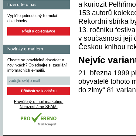
a kuriozit Pelhřim
Inzerujte u nás
153 autorů kolekc
Vyplňte jednoduchý formulář
Rekordní sbírka by
objednávky.
13. ročníku festiva
Přejít k objednávce
v současnosti jej
Českou knihou re
Novinky e-mailem
Nejvíc varian
Chcete se pravidelně dozvídat o
novinkách? Objednejte si zasílání
informačních e-mailů.
21. března 1999 př
obyvatelé tohoto m
do zimy“ 81 varian
Prověřený e-mail marketing.
Nerozesíláme SPAM.