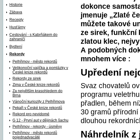
Historie
dokonce samostat
Zábava
jmenuje „Zlaté če
Recepty
můžete takové un
Husťárny
ze sirek, funkčn
Cestování - s Kabrňákem do
zahraničí
zlatou klec, nejv
Bydlení
A podobných dokla
Rekordy
mnohem více :
Pelhřimov - město rekordů
Velikonoční vajíčka a pomlázky v
Upředení nejd
České knize rekordů
Rekordy ze sirek
Svaz chovatelů ov
Zima v České knize rekordů
Za největším krasohledem do
programu veletrhu
Brna
Vánoční kuriozity z Pelhřimova
přadlen, během ní
Pekaři v České knize rekordů
30 gramů přírodní 
Rekord pro nevidomé
dlouhou rekordníc
G 12 - První aut v dějinách šachu
Pelhřimov - rekordy - úsměvy
Náhrdelník z
Pelhřimov - město rekordů
pojednadvacáté