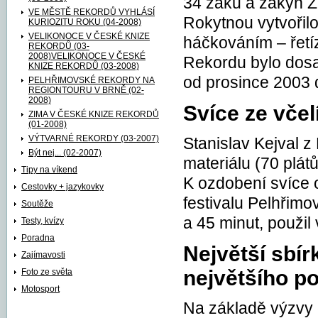
34 žáků a žákyň Z
VE MĚSTĚ REKORDŮ VYHLÁSÍ
Rokytnou vytvořilo
KURIOZITU ROKU (04-2008)
VELIKONOCE V ČESKÉ KNIZE
háčkováním – řetí
REKORDŮ (03-
2008)VELIKONOCE V ČESKÉ
Rekordu bylo dosa
KNIZE REKORDŮ (03-2008)
od prosince 2003 
PELHŘIMOVSKÉ REKORDY NA
REGIONTOURU V BRNĚ (02-
2008)
Svíce ze vče
ZIMA V ČESKÉ KNIZE REKORDŮ
(01-2008)
VÝTVARNÉ REKORDY (03-2007)
Stanislav Kejval z
Být nej... (02-2007)
materiálu (70 plát
Tipy na víkend
K ozdobení svíce o
Cestovky + jazykovky
festivalu Pelhřim
Soutěže
a 45 minut, použil 
Testy, kvízy
Poradna
Největší sbír
Zajímavosti
největšího p
Foto ze světa
Motosport
Na základě výzvy 