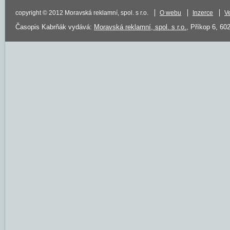
copyright © 2012 Moravská reklamní, spol. s r.o.
O webu
Inzerce
V
Časopis Kabrňák vydává:
Moravská reklamní, spol. s r.o.
, Příkop 6, 60