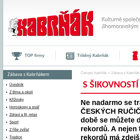
TOP firmy
Tištěný Kabrňák
Časopis Kabrňák
>
Zábava s Kabrňá
Zábava s Kabrňákem
S ŠIKOVNOSTÍ
Rekordy
Úvodník
Z Brna a okolí
S šikovností až do České knihy
Křížovky
Ne nadarmo se tr
rekordů
Horoskopy a snář
ČESKÝCH RUČIČKÁ
Zdraví a fit, relax
době se můžete d
Sport
rekordů. A nejen 
Z říše zvířat
rekordů má zdejš
Tradice