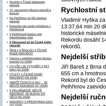
Novinky z České databanky
rekordů
Rychlostní s
15. narozeniny Muzea rekordů a
kuriozit
Na Pelhřimov se řídí záplava
Vladimír Hyška za 
rekordů
13:37,64 min 20 d
Kuriozita roku bude vyhlášena v
Pelhřimově
historické máselnic
V Pelhřimově budou volit
rekordmanku roku
Rekordu dosáhl 14
S šikovností až do České knihy
rekordů.
rekordů
ŠKOLY A ŠKOLÁCI V ČESKÉ
KNIZE REKORDŮ
Nejdelší stříb
Vánoce v pelhřimovském Muzeu
kuriozit (12-2008)
Jiří Bareš z Brna d
CO VŠE LZE VYTVOŘIT Z PET
lahví (10-2008)
655 cm a hmotnosti
VÝLETY V ČESKÉ KNIZE
REKORDŮ (09-2008)
Rekord byl do Če
SMRŠŤ ČESKÝCH NEJ ... VE
Pelhřimov zaevido
MĚSTĚ REKORDŮ (07-2008)
V PELHŘIMOVĚ, MĚSTĚ
REKORDŮ, SE BUDOU DÍT
Nejdelší ruč
VĚCI! (06-2008)
REKORDY S PŘEDPONOU EKO-
(05-2008)